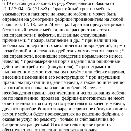
и 19 настоящего Закона. (в ред. Федерального Закона от
21.12.2004г. № 171-ФЗ). Гарантийный срок на мебель
указывается в паспорте на изделие мебели и может быть
определён на усмотрение фабрики-производителя на любой
срок - как 12, 18, так и 24 месяца. Гарантия предусматривает
бесплатный ремонт мебели, но не распространяется на
неисправности и дефекты, вызванные следующими
причинами: * пожар, затопление и др.; * при наличии на
мебельных поверхностях механических повреждений, термо-
воздействий или следов воздействия химических веществ; *
неисправности, возникшие вследствие нормального износа
изделия; * преднамеренная порча изделия или ошибочные
действия потребителя (покупателя); * при неграмотно
выполненном самостоятельном подъёме или сборке изделия,
внесение изменений в его конструкцию; * при нарушении
правил эксплуатации изделия мебели, а также по истечению
гарантийного срока на изделие мебели. В случае
несоблюдения правил эксплуатации и использования мебели
не по назначению, продавец, фабрика-изготовитель не несёт
ответственности за потерю потребительских качеств мебели,
другого приобретённого товара, и сервисное обслуживание и
ремонт мебели будет производиться по решению фабрики, а
оказание услуг по ремонту - только за счёт заказчика по
фабричным расценкам! Изготовитель вправе принять
обязательство в отношении недостатков товара,