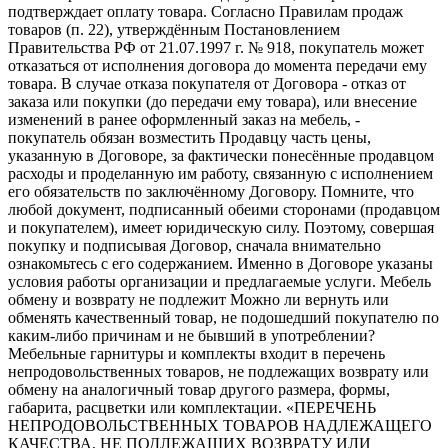
подтверждает оплату товара. Согласно Правилам продаж
товаров (п. 22), утверждённым Постановлением
Правительства РФ от 21.07.1997 г. № 918, покупатель может
отказаться от исполнения договора до момента передачи ему
товара. В случае отказа покупателя от Договора - отказ от
заказа или покупки (до передачи ему товара), или внесение
изменений в ранее оформленный заказ на мебель, -
покупатель обязан возместить Продавцу часть цены,
указанную в Договоре, за фактически понесённые продавцом
расходы и проделанную им работу, связанную с исполнением
его обязательств по заключённому Договору. Помните, что
любой документ, подписанный обеими сторонами (продавцом
и покупателем), имеет юридическую силу. Поэтому, совершая
покупку и подписывая Договор, сначала внимательно
ознакомьтесь с его содержанием. Именно в Договоре указаны
условия работы организации и предлагаемые услуги. Мебель
обмену и возврату не подлежит Можно ли вернуть или
обменять качественный товар, не подошедший покупателю по
каким-либо причинам и не бывший в употреблении?
Мебельные гарнитуры и комплекты входит в перечень
непродовольственных товаров, не подлежащих возврату или
обмену на аналогичный товар другого размера, формы,
габарита, расцветки или комплектации. «ПЕРЕЧЕНЬ
НЕПРОДОВОЛЬСТВЕННЫХ ТОВАРОВ НАДЛЕЖАЩЕГО
КАЧЕСТВА, НЕ ПОДЛЕЖАЩИХ ВОЗВРАТУ ИЛИ