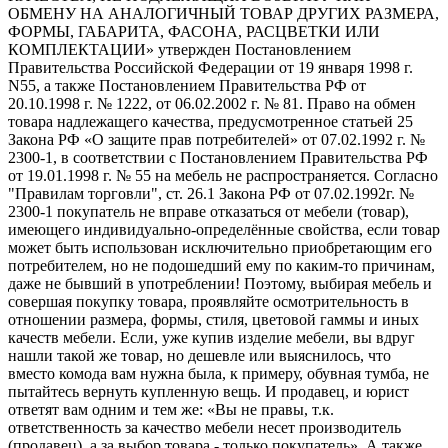
ОБМЕНУ НА АНАЛОГИЧНЫЙ ТОВАР ДРУГИХ РАЗМЕРА,
ФОРМЫ, ГАБАРИТА, ФАСОНА, РАСЦВЕТКИ ИЛИ
КОМПЛЕКТАЦИИ» утвержден Постановлением
Правительства Российской Федерации от 19 января 1998 г.
N55, а также Постановлением Правительства РФ от
20.10.1998 г. № 1222, от 06.02.2002 г. № 81. Право на обмен
товара надлежащего качества, предусмотренное статьей 25
Закона РФ «О защите прав потребителей» от 07.02.1992 г. №
2300-1, в соответствии с Постановлением Правительства РФ
от 19.01.1998 г. № 55 на мебель не распространяется. Согласно
"Правилам торговли", ст. 26.1 Закона РФ от 07.02.1992г. №
2300-1 покупатель не вправе отказаться от мебели (товар),
имеющего индивидуально-определённые свойства, если товар
может быть использован исключительно приобретающим его
потребителем, но не подошедший ему по каким-то причинам,
даже не бывший в употреблении! Поэтому, выбирая мебель и
совершая покупку товара, проявляйте осмотрительность в
отношении размера, формы, стиля, цветовой гаммы и иных
качеств мебели. Если, уже купив изделие мебели, вы вдруг
нашли такой же товар, но дешевле или выяснилось, что
вместо комода вам нужна была, к примеру, обувная тумба, не
пытайтесь вернуть купленную вещь. И продавец, и юрист
ответят вам одним и тем же: «Вы не правы, т.к.
ответственность за качество мебели несет производитель
(продавец), а за выбор товара - только покупатель». А также,