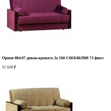
Орион 084.07 диван-кровать 3а 160 С68/Б86/П00 73 фиол
51 028 ₽