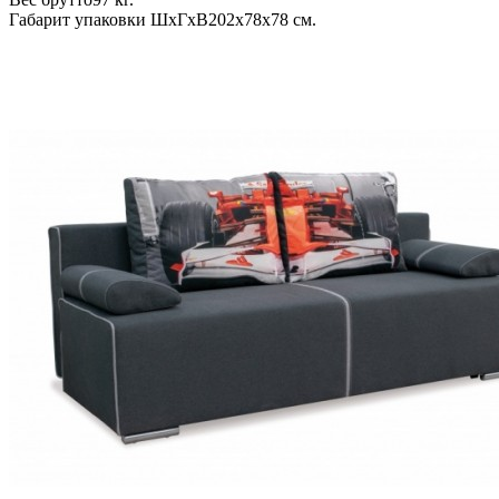
Габарит упаковки ШхГхВ
202х78х78 см.