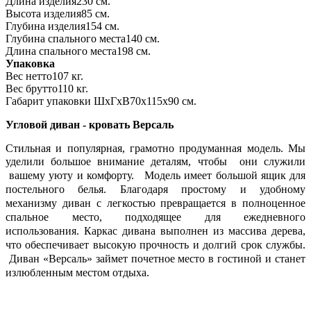
Длина изделия
230 см.
Высота изделия
85 см.
Глубина изделия
154 см.
Глубина спального места
140 см.
Длина спального места
198 см.
Упаковка
Вес нетто
107 кг.
Вес брутто
110 кг.
Габарит упаковки ШхГхВ
70х115х90 см.
Угловой диван - кровать Версаль
Стильная и популярная, грамотно продуманная модель. Мы
уделили большое внимание деталям, ч
тобы они служили
вашему уюту и комфорту.
Модель имеет большой ящик для
постельного белья.
Благодаря простому и удобному
механизму диван с легкостью превращается в полноценное
спальное место, подходящее для ежедневного
использования.
Каркас дивана выполнен из массива дерева,
что обеспечивает высокую прочность и долгий срок службы.
Диван «Версаль» займет почетное место в гостиной и станет
излюбленным местом отдыха.